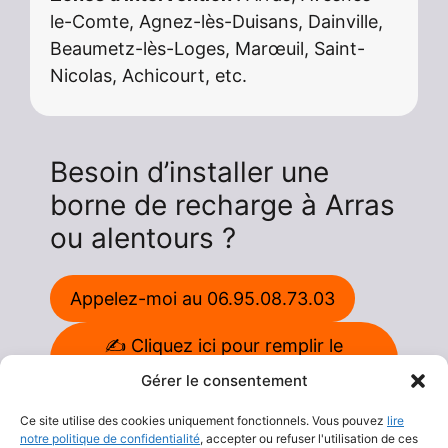
le-Comte, Agnez-lès-Duisans, Dainville,
Beaumetz-lès-Loges, Marœuil, Saint-
Nicolas, Achicourt, etc.
Besoin d’installer une
borne de recharge à Arras
ou alentours ?
Appelez-moi au 06.95.08.73.03
✍️ Cliquez ici pour remplir le
formulaire
Gérer le consentement
Ce site utilise des cookies uniquement fonctionnels. Vous pouvez
lire
Votre installateur IRVE certifié dans le secteur
notre politique de confidentialité
, accepter ou refuser l'utilisation de ces