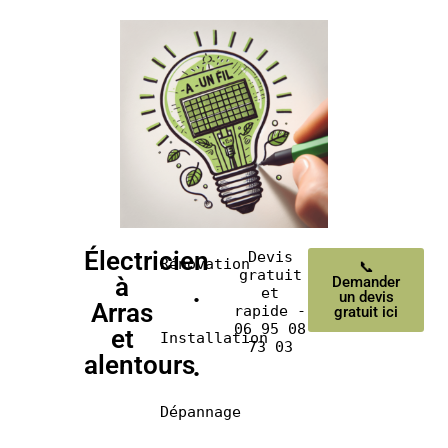
Électricien
Devis
Rénovation
📞
gratuit
à
Demander
et
un devis
•
Arras
rapide -
gratuit ici
06 95 08
et
Installation
73 03
alentours
•
Dépannage